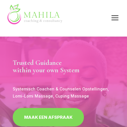
a
Trusted Guidance
within your own System
Systemisch Coachen & Counselen Opstellingen,
Lomi-Lomi Massage, Cuping Massage
MAAK EEN AFSPRAAK